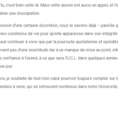
u, c’est bien celle-là. Mais cette œuvre est aussi un appel, et l’
îner une disculpation.
besoin d’une certaine discrétion, nous le savons déjà – pareille 
êmes conditions de vie pour qu’elle apparaisse dans son intégrité 
ut continuer à vivre que par la poursuite quotidienne et opiniât
ient pas d’une incertitude dur à un manque de mise au point, elle 
 confiance à l’avenir, à ce que sera l’U.C.L. dans quelques ann
ue jour.
s, je souhaite de tout mon cœur pourvoir toujours compter sur l
nnées à venir, qui se retrouvent nombreux dans notre Université,