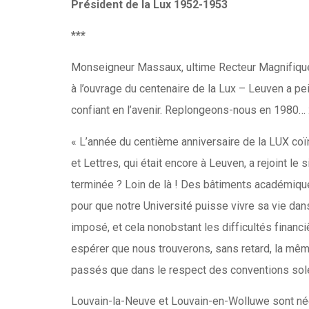
Président de la Lux 1952-1953
***
Monseigneur Massaux, ultime Recteur Magnifique d
à l’ouvrage du centenaire de la Lux – Leuven a pe
confiant en l’avenir. Replongeons-nous en 1980… 
« L’année du centième anniversaire de la LUX coïnc
et Lettres, qui était encore à Leuven, a rejoint le
terminée ? Loin de là ! Des bâtiments académique
pour que notre Université puisse vivre sa vie dans 
imposé, et cela nonobstant les difficultés financi
espérer que nous trouverons, sans retard, la même
passés que dans le respect des conventions sol
Louvain-la-Neuve et Louvain-en-Wolluwe sont nées !