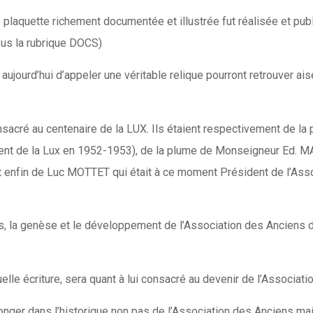
ne plaquette richement documentée et illustrée fut réalisée et p
ous la rubrique DOCS)
aujourd’hui d’appeler une véritable relique pourront retrouver ai
consacré au centenaire de la LUX. Ils étaient respectivement d
ent de la Lux en 1952-1953), de la plume de Monseigneur Ed. 
t enfin de Luc MOTTET qui était à ce moment Président de l’Assoc
es, la genèse et le développement de l’Association des Anciens 
elle écriture, sera quant à lui consacré au devenir de l’Associati
longer dans l’historique non pas de l’Association des Anciens ma