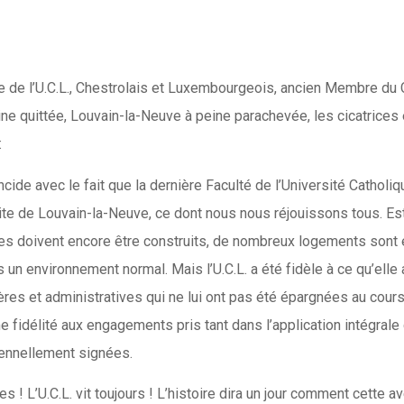
e l’U.C.L., Chestrolais et Luxembourgeois, ancien Membre du Com
ine quittée, Louvain-la-Neuve à peine parachevée, les cicatrices
:
ide avec le fait que la dernière Faculté de l’Université Catholiq
 site de Louvain-la-Neuve, ce dont nous nous réjouissons tous. Est-c
s doivent encore être construits, de nombreux logements sont enc
un environnement normal. Mais l’U.C.L. a été fidèle à ce qu’elle a
ères et administratives qui ne lui ont pas été épargnées au cours
 fidélité aux engagements pris tant dans l’application intégrale
ennellement signées.
 L’U.C.L. vit toujours ! L’histoire dira un jour comment cette av