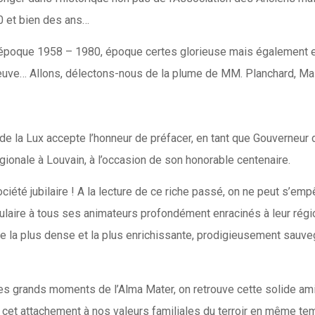
0 et bien des ans…
se époque 1958 – 1980, époque certes glorieuse mais également
euve… Allons, délectons-nous de la plume de MM. Planchard, Ma
de la Lux accepte l’honneur de préfacer, en tant que Gouverneur d
ionale à Louvain, à l’occasion de son honorable centenaire.
ciété jubilaire ! A la lecture de ce riche passé, on ne peut s’em
ulaire à tous ses animateurs profondément enracinés à leur régio
ine la plus dense et la plus enrichissante, prodigieusement sauv
 des grands moments de l’Alma Mater, on retrouve cette solide a
, cet attachement à nos valeurs familiales du terroir en même te