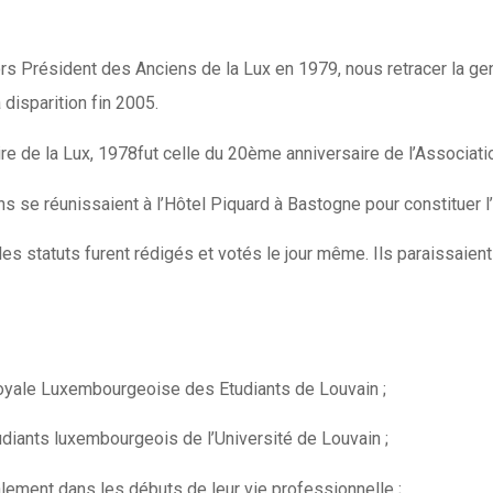
lors Président des Anciens de la Lux en 1979, nous retracer la ge
disparition fin 2005.
e de la Lux, 1978fut celle du 20ème anniversaire de l’Associati
ns se réunissaient à l’Hôtel Piquard à Bastogne pour constituer l
les statuts furent rédigés et votés le jour même. Ils paraissaien
oyale Luxembourgeoise des Etudiants de Louvain ;
udiants luxembourgeois de l’Université de Louvain ;
lement dans les débuts de leur vie professionnelle ;