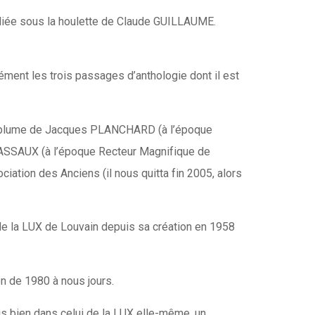
ubliée sous la houlette de Claude GUILLAUME.
sément les trois passages d’anthologie dont il est
e la plume de Jacques PLANCHARD (à l’époque
MASSAUX (à l’époque Recteur Magnifique de
iation des Anciens (il nous quitta fin 2005, alors
de la LUX de Louvain depuis sa création en 1958
on de 1980 à nous jours.
is bien dans celui de la LUX elle-même, un