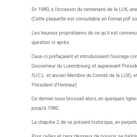
En 1980, à l’occasion du centenaire de la LUX, u
(Cette plaquette est consultable en format pdf s
Les heureux propriétaires de ce qu’il est convenu 
question ci-après.
Ceux-ci préfaçaient et introduisaient l’ouvrage 
Gouverneur du Luxembourg, et auparavant Présid
l’U.C.L. et ancien Membre du Comité de la LUX), e
Président d’Honneur).
Ce dernier nous brossait alors, en quelques lign
jusqu’à 1980…
Le chapitre 2 de ce présent historique, en perpétu
Pour celles et ceux désireux de pouvoir se (re)p